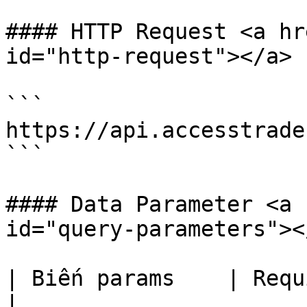
#### HTTP Request <a hr
id="http-request"></a>

```

https://api.accesstrade
```

#### Data Parameter <a 
id="query-parameters"></
| Biến params    | Required | Mô tả                                                                                                                                                                
|
