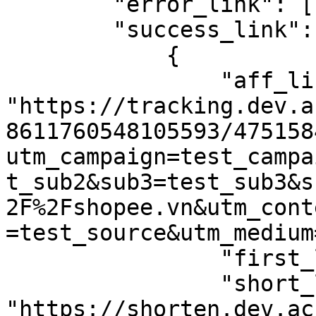
        "error_link": [],

        "success_link": [

            {

                "aff_link": 
"https://tracking.dev.a
8611760548105593/475158
utm_campaign=test_campa
t_sub2&sub3=test_sub3&s
2F%2Fshopee.vn&utm_cont
=test_source&utm_medium
                "first_link": null,

                "short_link": 
"https://shorten.dev.ac