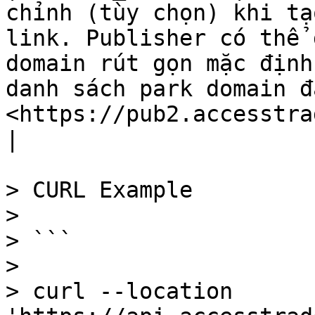
chỉnh (tùy chọn) khi tạ
link. Publisher có thể 
domain rút gọn mặc định
danh sách park domain đ
<https://pub2.accesstra
|

> CURL Example

>

> ```

>

> curl --location 