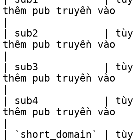
thêm pub truyền vào                                                                                                                                                                                                                                      
|

| sub2           | tùy 
thêm pub truyền vào                                                                                                                                                                                                                                      
|

| sub3           | tùy 
thêm pub truyền vào                                                                                                                                                                                                                                      
|

| sub4           | tùy 
thêm pub truyền vào                                                                                                                                                                                                                                      
|

| `short_domain` | tùy 