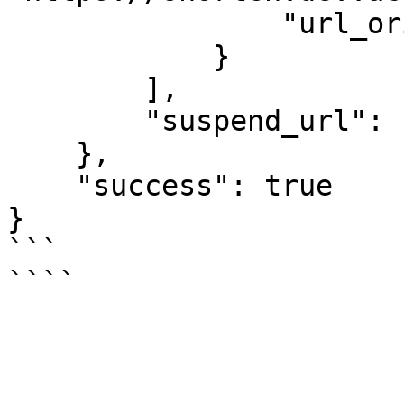
                "url_origin": "https://shopee.vn"

            }

        ],

        "suspend_url": []

    },

    "success": true

}

```
