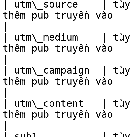
| utm\_source    | tùy 
thêm pub truyền vào                                                                                                                                                                                                                                      
|

| utm\_medium    | tùy 
thêm pub truyền vào                                                                                                                                                                                                                                      
|

| utm\_campaign  | tùy 
thêm pub truyền vào                                                                                                                                                                                                                                      
|

| utm\_content   | tùy 
thêm pub truyền vào                                                                                                                                                                                                                                      
|

| sub1           | tùy 