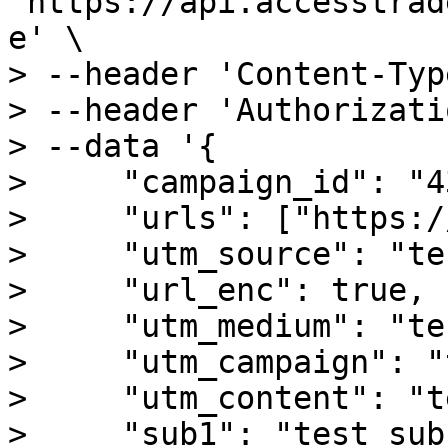
'https://api.accesstrad
e' \

> --header 'Content-Typ
> --header 'Authorizati
> --data '{

>     "campaign_id": "4
>     "urls": ["https:/
>     "utm_source": "te
>     "url_enc": true,

>     "utm_medium": "te
>     "utm_campaign": "
>     "utm_content": "t
>     "sub1": "test_sub1