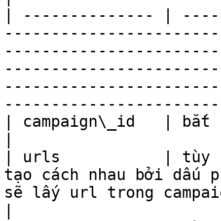
| -------------- | ----
-----------------------
-----------------------
-----------------------
-----------------------
-----------------------
| campaign\_id   | bắt buộc | Campaign ID                                                                                                                              
|

| urls           | tùy 
tạo cách nhau bởi dấu p
sẽ lấy url trong campaign                                                                                                                                                            
|
