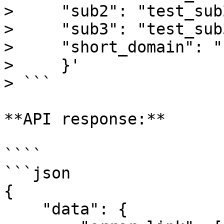
>     "sub2": "test_sub2
>     "sub3": "test_sub3
>     "short_domain": "
>     }'

> ```

**API response:**

````

```json

{

    "data": {
